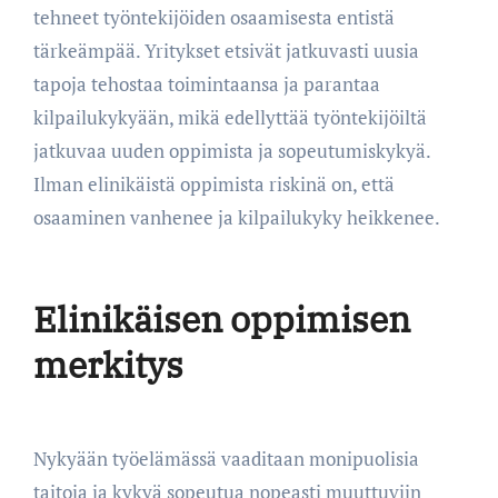
tehneet työntekijöiden osaamisesta entistä
tärkeämpää. Yritykset etsivät jatkuvasti uusia
tapoja tehostaa toimintaansa ja parantaa
kilpailukykyään, mikä edellyttää työntekijöiltä
jatkuvaa uuden oppimista ja sopeutumiskykyä.
Ilman elinikäistä oppimista riskinä on, että
osaaminen vanhenee ja kilpailukyky heikkenee.
Elinikäisen oppimisen
merkitys
Nykyään työelämässä vaaditaan monipuolisia
taitoja ja kykyä sopeutua nopeasti muuttuviin