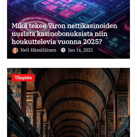
Mikä tekee Viron nettikasinoiden
uusista kasinobonuksista niin
houkuttelevia vuonna 2025?
Heli Hämäläinen
Jan 16, 2025
Yliopisto