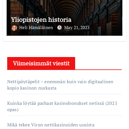
Yliopistojen historia
Heli Hämäläinen
May 21, 2023
Viimeisimmät viestit
Nettipöytäpelit – enemmän kuin vain digitaalinen
kopio kasinon nurkasta
Kuinka löytää parhaat kasinobonukset netissä (2025
opas)
Mikä tekee Viron nettikasinoiden uusista