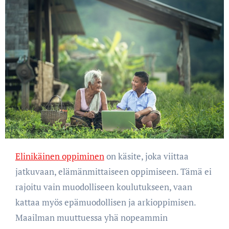
Elinikäinen oppiminen
on käsite, joka viittaa
jatkuvaan, elämänmittaiseen oppimiseen. Tämä ei
rajoitu vain muodolliseen koulutukseen, vaan
kattaa myös epämuodollisen ja arkioppimisen.
Maailman muuttuessa yhä nopeammin